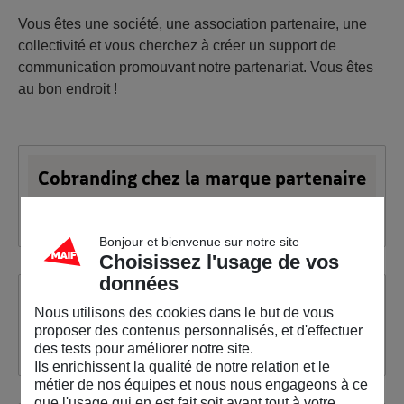
Vous êtes une société, une association partenaire, une
collectivité et vous cherchez à créer un support de
communication promouvant notre partenariat. Vous êtes
au bon endroit !
Cobranding chez la marque partenaire
Consultez
Bonjour et bienvenue sur notre site
Choisissez l'usage de vos
données
Sport Planète
Nous utilisons des cookies dans le but de vous
proposer des contenus personnalisés, et d'effectuer
Consultez
des tests pour améliorer notre site.
Ils enrichissent la qualité de notre relation et le
métier de nos équipes et nous nous engageons à ce
que l'usage qui en est fait soit avant tout à votre