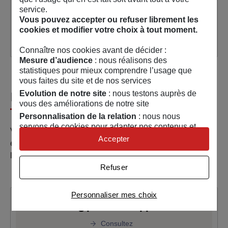
service.
Numérique Éthique Tour
Vous pouvez accepter ou refuser librement les
cookies et modifier votre choix à tout moment.
Consultez
Connaître nos cookies avant de décider :
Mesure d’audience
: nous réalisons des
statistiques pour mieux comprendre l’usage que
vous faites du site et de nos services
Evolution de notre site
: nous testons auprès de
MAIF
vous des améliorations de notre site
Personnalisation de la relation
: nous nous
servons de cookies pour adapter nos contenus et
Vous êtes salariés MAIF ou prestataires, vous cherchez à
personnaliser nos offres
Accepter
élaborer un support de communication mettant en avant
Univers publicitaire
: nous utilisons avec nos
la collaboration avec un partenaire.
partenaires des cookies pour afficher des publicités
Refuser
personnalisées
Connaître notre politique cookies et la liste de nos
partenaires
Personnaliser mes choix
Cobranding pour les supports MAIF
Consultez